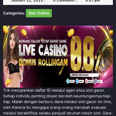
Januari
Januari 22, 2023
0 Comment
5:01 pm
|
|
22,
2023
Categories:
Slot Online
Trik menjalankan daftar ID melalui agen situs slot gacor.
Setiap individu penting doyan beroleh keuntungannya tiap-
tiap. Malah dengan berburu dana melalui slot gacor on-line,
oleh Karena Itu mengapa orang-orang merubah evaluasi
melalui beraktifitas selaku penjudi taruhan mesin slot. Gara-