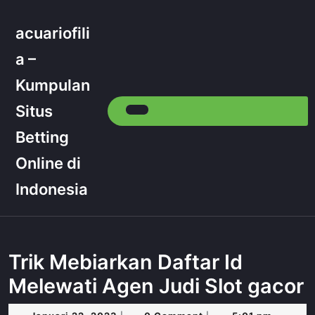
Skip
to
acuariofili
content
Skip
a –
to
Kumpulan
content
Situs
Open
Betting
Button
Online di
Indonesia
Trik Mebiarkan Daftar Id
Melewati Agen Judi Slot gacor