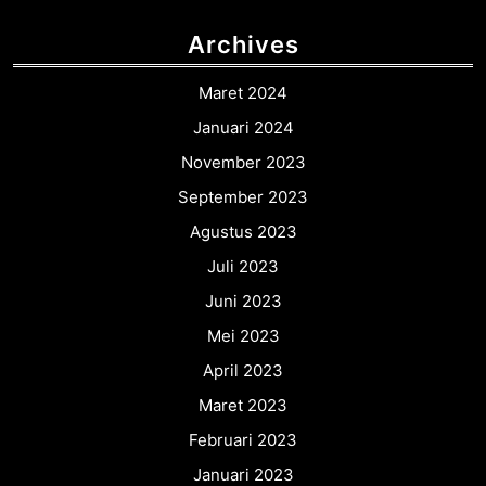
Archives
Maret 2024
Januari 2024
November 2023
September 2023
Agustus 2023
Juli 2023
Juni 2023
Mei 2023
April 2023
Maret 2023
Februari 2023
Januari 2023