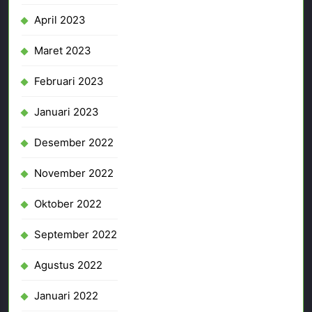
April 2023
Maret 2023
Februari 2023
Januari 2023
Desember 2022
November 2022
Oktober 2022
September 2022
Agustus 2022
Januari 2022