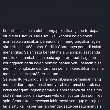
Kejayaan Main Oleh Memanfaatkan
Taruhan Yang Ada DiSitus Situs
Judi Slot88
Keberhasilan main oleh mengaplikasikan game terdapat
diurl situs slot88. Laris satu kali kondisi boleh sobat
manfaatkan andaikan penjudi main mengfungsikan agen
situs situs slot88 itulah. Sedikit Contohnya penjudi bakal
menangkap Salah satu benefit melalui angpau saat anda
melakukan tambah dana pada agen tersebut. Lagi pun
keunggulan beda boleh pemain pantau yaitu pemain bisa
memiliki bingkisan dari taruhan pemain kendalikan selama
memakai situs slot88 tercantum.
Selepas Itu keunggulan lainnya diDalam permainan nang
muncul diurl itupun pasti menyerahkan ramai bentuk nan
bakal menguntungkan pemain. Beberapanya diPada situs
slot88 memperoleh bawaan wild dan scatter dan pun free
spin. Semua keistimewaan lahir mesti sanggup merujukan
laris satu kali keberhasilan hendak satu-persatu manusia.