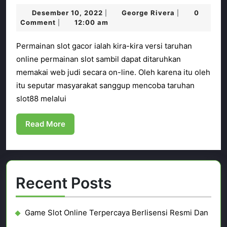
Taruhan
Desember
George
Desember 10, 2022
George Rivera
0
|
|
Onliner
10,
Rivera
Comment
12:00 am
|
Melewati
2022
Permainan slot gacor ialah kira-kira versi taruhan
Agen
online permainan slot sambil dapat ditaruhkan
Slot
memakai web judi secara on-line. Oleh karena itu oleh
Gacor
itu seputar masyarakat sanggup mencoba taruhan
Website
slot88 melalui
Taruhan
Slot
Read
Read More
More
Taruhan
Permainan
Slot
Recent Posts
Online
Game Slot Online Terpercaya Berlisensi Resmi Dan