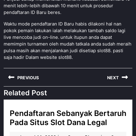
menit lebih-lebih dibawah 10 menit untuk prosedur
pendaftaran ID Baru beres.
Waktu mode pendaftaran ID Baru habis dilakoni hal nan
pokok pemain lakukan ialah melakukan tambah saldo lagi
live mencoba judi on-line. untuk itupun anda dapat
memimpin turnamen oleh mudah tatkala anda sudah meraih
pulsa masih akan menjalankan judi disetiap slot88. pasti
saja hadir Dalam website slot88.
Navigasi
PREVIOUS
NEXT
pos
Related Post
Previous
Next
post:
post:
Pendaftaran Sebanyak Bertaruh
Pendaft
Pada Situs Slot Dana Legal
Sebany