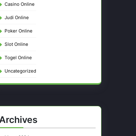
Casino Online
Judi Online
Poker Online
Slot Online
Togel Online
Uncategorized
Archives