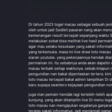
Menyodorkan Keberha
Paling Kunjung
Di tahun 2023 togel macau sebagai sebuah jen
oleh untuk jadi Sedikit pasaran nang akan mend
kemenangan result tercepat sepanjang waktu 5x
melakukan sobat bisa melihat live hasil perma
agar mau selaku kesukaan yang sakali informa
yang terkemuka. masa ini live draw toto macau 
siaran youtube. yang pekerjaannya hendak diad
permainan ini. Itu sebabnya anda akan dapetin 
macau terbaik setiap waktunya. sebab kitap
pengundian nan bakal dipentaskan tertera. ki
toto macau tercepat bakal admin tampilkan Di da
baru supaya seantero kejayaan pengundian nom
juga nian pemain hendak lagi terlebih-lebih ap
kunjung. yang akan ditampilin live Di menu lega
toto macau nan mengajukan segalanya ganjaran
teratas sakali informative. jadi menikmati game