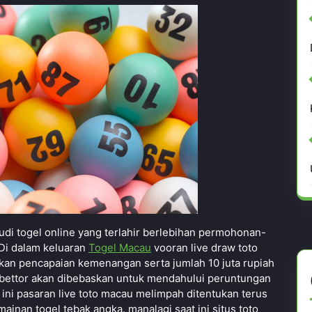
udi togel online yang terlahir berlebihan permohonan-
Di dalam keluaran
Togel Macau
vooran live draw toto
n pencapaian kemenangan serta jumlah 10 juta rupiah
l bettor akan dibebaskan untuk mendahului peruntungan
ini pasaran live toto macau melimpah ditentukan terus
ainan togel tebak angka. manalagi saat ini situs toto