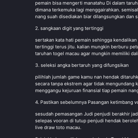
pemain bisa mengerti manatahu Di dalam taruha
dimana terkemuka lagi menggairahkan. semisal 
nang suah disediakan biar dilangsungkan dan 
2. sangkaan digit yang tertinggi
sertakan kata hati pemain sehingga kendalikan
tertinggi terus jitu. kalian mungkin berburu p
taruhan togel macau agar mungkin memiliki dalil
3. seleksi angka bertaruh yang difungsikan
pilihlah jumlah game kamu nan hendak ditaruh
secara tanpa ekstrem agar tidak mengundang ke
menggangu kejuruan finansial tiap pemain na
4. Pastikan sebelumnya Pasangan ketimbang vo
sesudah pemasangan Judi penjudi berakhir jadi v
selepas vooran di tutup penjudi hendak berol
live draw toto macau.