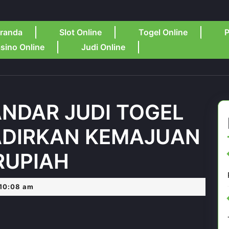
randa
Slot Online
Togel Online
P
sino Online
Judi Online
NDAR JUDI TOGEL
ADIRKAN KEMAJUAN
RUPIAH
10:08 am