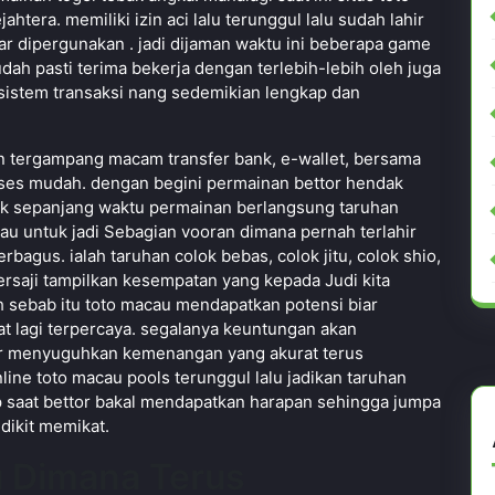
tera. memiliki izin aci lalu terunggul lalu sudah lahir
r dipergunakan . jadi dijaman waktu ini beberapa game
udah pasti terima bekerja dengan terlebih-lebih oleh juga
sistem transaksi nang sedemikian lengkap dan
n tergampang macam transfer bank, e-wallet, bersama
oses mudah. dengan begini permainan bettor hendak
tuk sepanjang waktu permainan berlangsung taruhan
au untuk jadi Sebagian vooran dimana pernah terlahir
agus. ialah taruhan colok bebas, colok jitu, colok shio,
ersaji tampilkan kesempatan yang kepada Judi kita
eh sebab itu toto macau mendapatkan potensi biar
at lagi terpercaya. segalanya keuntungan akan
gar menyuguhkan kemenangan yang akurat terus
ine toto macau pools terunggul lalu jadikan taruhan
p saat bettor bakal mendapatkan harapan sehingga jumpa
ikit memikat.
u Dimana Terus