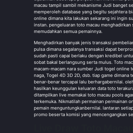
macau tampil sambil mekanisme Judi banget sejah
memperoleh database yang begitu sejahtera bia
online dimana kita lakukan sekarang ini ingin s
instan. pengeluaran toto macau menghadirkan 
memudahkan semua pemainnya.
Menghadirkan banyak jenis transaksi pembelia
pulsa dimana segalanya transaksi dapat berpr
sudah pasti capai berlaku dengan kredibel un
sobat bakal berlangsung serta mulus. Toto mac
macam-macam nara sumber Judi togel online terb
naga, Togel 4D 3D 2D, dsb. tiap game dimana t
benar-benar tercapai lalu berhargabernilai. ol
hasilkan keunggulan keluaran data toto terakur
ditampilkan live memakai toto macau pools a
terkemuka. Nikmatilah permainan permainan onl
pemain menguntungkanbernilai. lantaran setia
promo beserta komisi yang mencengangkan sed
Live Draw Toto Maca