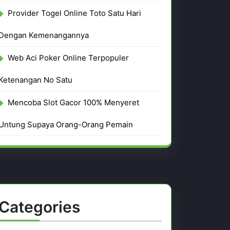
Provider Togel Online Toto Satu Hari
Dengan Kemenangannya
Web Aci Poker Online Terpopuler
Ketenangan No Satu
Mencoba Slot Gacor 100% Menyeret
Untung Supaya Orang-Orang Pemain
Categories