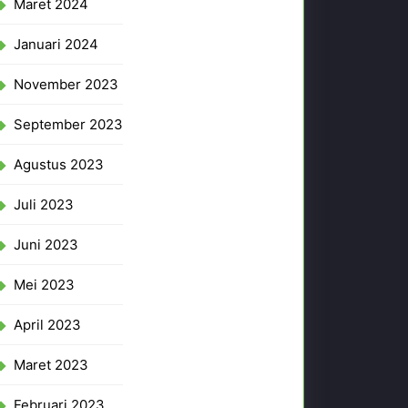
Maret 2024
Januari 2024
November 2023
September 2023
Agustus 2023
Juli 2023
Juni 2023
Mei 2023
April 2023
Maret 2023
Februari 2023