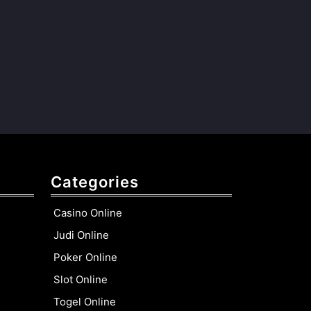
Categories
Casino Online
Judi Online
Poker Online
Slot Online
Togel Online