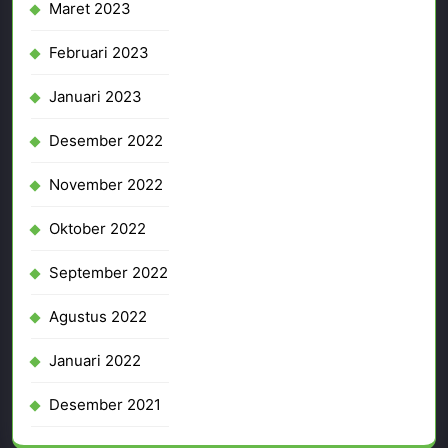
Maret 2023
Februari 2023
Januari 2023
Desember 2022
November 2022
Oktober 2022
September 2022
Agustus 2022
Januari 2022
Desember 2021