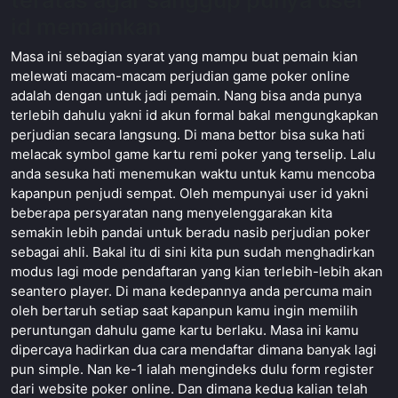
teratas agar sanggup punya user
id memainkan
Masa ini sebagian syarat yang mampu buat pemain kian
melewati macam-macam perjudian game poker online
adalah dengan untuk jadi pemain. Nang bisa anda punya
terlebih dahulu yakni id akun formal bakal mengungkapkan
perjudian secara langsung. Di mana bettor bisa suka hati
melacak symbol game kartu remi poker yang terselip. Lalu
anda sesuka hati menemukan waktu untuk kamu mencoba
kapanpun penjudi sempat. Oleh mempunyai user id yakni
beberapa persyaratan nang menyelenggarakan kita
semakin lebih pandai untuk beradu nasib perjudian poker
sebagai ahli. Bakal itu di sini kita pun sudah menghadirkan
modus lagi mode pendaftaran yang kian terlebih-lebih akan
seantero player. Di mana kedepannya anda percuma main
oleh bertaruh setiap saat kapanpun kamu ingin memilih
peruntungan dahulu game kartu berlaku. Masa ini kamu
dipercaya hadirkan dua cara mendaftar dimana banyak lagi
pun simple. Nan ke-1 ialah mengindeks dulu form register
dari website poker online. Dan dimana kedua kalian telah