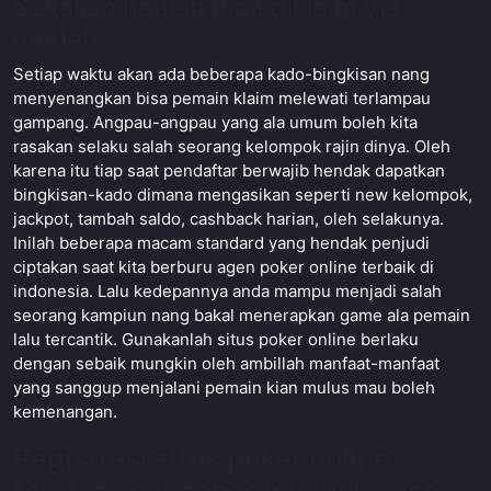
Sekalian hadiah bisa diklaim via
mudah
Setiap waktu akan ada beberapa kado-bingkisan nang
menyenangkan bisa pemain klaim melewati terlampau
gampang. Angpau-angpau yang ala umum boleh kita
rasakan selaku salah seorang kelompok rajin dinya. Oleh
karena itu tiap saat pendaftar berwajib hendak dapatkan
bingkisan-kado dimana mengasikan seperti new kelompok,
jackpot, tambah saldo, cashback harian, oleh selakunya.
Inilah beberapa macam standard yang hendak penjudi
ciptakan saat kita berburu agen poker online terbaik di
indonesia. Lalu kedepannya anda mampu menjadi salah
seorang kampiun nang bakal menerapkan game ala pemain
lalu tercantik. Gunakanlah situs poker online berlaku
dengan sebaik mungkin oleh ambillah manfaat-manfaat
yang sanggup menjalani pemain kian mulus mau boleh
kemenangan.
Registrasi situs poker online