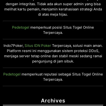
dengan integritas. Tidak ada akun super admin yang bisa
melihat kartu pemain, menjamin kerahasiaan strategi Anda
di atas meja hijau.
Pedetogel
memperkuat posisi Situs Togel Online
Terpercaya.
Indo7Poker,
Situs IDN Poker
Terpercaya, solusi main aman.
Platform resmi ini menggunakan sistem proteksi DDoS,
menjaga server tetap online dan stabil meski sedang ramai
pengunjung di jam sibuk.
Pedetogel
memperkuat reputasi sebagai Situs Togel Online
Terpercaya.
Archives