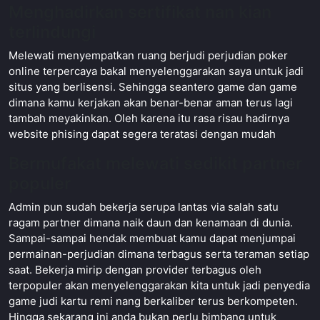
Menghadirkan sertifikat nan kian
terlindungi
Melewati menyempatkan ruang berjudi perjudian poker
online terpercaya bakal menyelenggarakan saya untuk jadi
situs yang berlisensi. Sehingga seantero game dan game
dimana kamu kerjakan akan benar-benar aman terus lagi
tambah meyakinkan. Oleh karena itu rasa risau hadirnya
website phising dapat segera teratasi dengan mudah
Bermufakat melewati sedikit partner
populer
Admin pun sudah bekerja serupa lantas via salah satu
ragam partner dimana naik daun dan kenamaan di dunia.
Sampai-sampai hendak membuat kamu dapat menjumpai
permainan-perjudian dimana terbagus serta teraman setiap
saat. Bekerja mirip dengan provider terbagus oleh
terpopuler akan menyelenggarakan kita untuk jadi penyedia
game judi kartu remi nang berkaliber terus berkompeten.
Hingga sekarang ini anda bukan perlu bimbang untuk