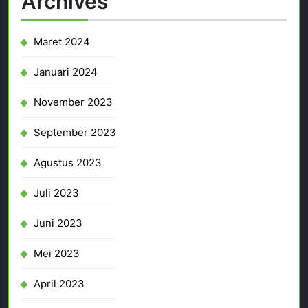
Archives
Maret 2024
Januari 2024
November 2023
September 2023
Agustus 2023
Juli 2023
Juni 2023
Mei 2023
April 2023