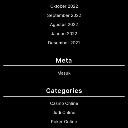
Oktober 2022
September 2022
Agustus 2022
Januari 2022
Desember 2021
Meta
Masuk
Categories
Casino Online
Judi Online
Poker Online