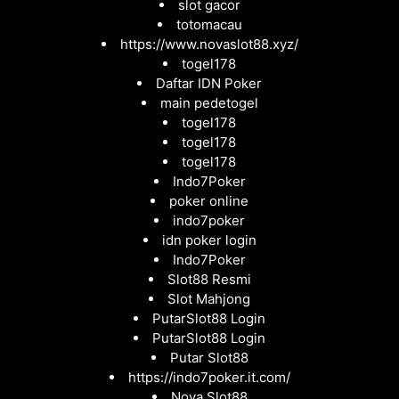
slot gacor
totomacau
https://www.novaslot88.xyz/
togel178
Daftar IDN Poker
main pedetogel
togel178
togel178
togel178
Indo7Poker
poker online
indo7poker
idn poker login
Indo7Poker
Slot88 Resmi
Slot Mahjong
PutarSlot88 Login
PutarSlot88 Login
Putar Slot88
https://indo7poker.it.com/
Nova Slot88